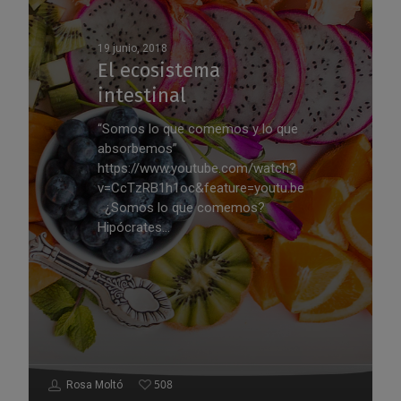
19 junio, 2018
El ecosistema
intestinal
“Somos lo que comemos y lo que
absorbemos”
https://www.youtube.com/watch?
v=CcTzRB1h1oc&feature=youtu.be
¿Somos lo que comemos?
Hipócrates…
508
Rosa Moltó