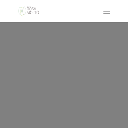
el-
ecosistema-
intestinal
archivos -