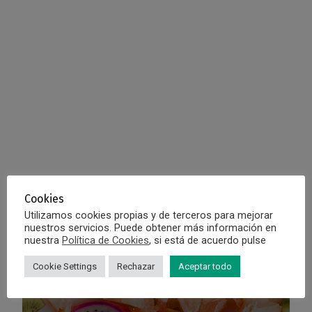
Clinica
Dra. Rosa
Moltó
Cookies
Utilizamos cookies propias y de terceros para mejorar
nuestros servicios. Puede obtener más información en
Consejos
nuestra
Política de Cookies
, si está de acuerdo pulse
Para
Vivir
Cookie Settings
Rechazar
Aceptar todo